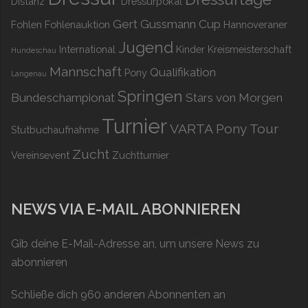
Distanz
Dressurpokal
Gert Gussmann Cup
Fohlen
Fohlenauktion
Hannoveraner
Jugend
International
Kinder
Kreismeisterschaft
Hundeschau
Mannschaft
Qualifikation
Pony
Langenau
Springen
Bundeschampionat
Stars von Morgen
Turnier
VARTA Pony Tour
Stutbuchaufnahme
Zucht
Vereinsevent
Zuchtturnier
NEWS VIA E-MAIL ABONNIEREN
Gib deine E-Mail-Adresse an, um unsere News zu
abonnieren
Schließe dich 960 anderen Abonnenten an