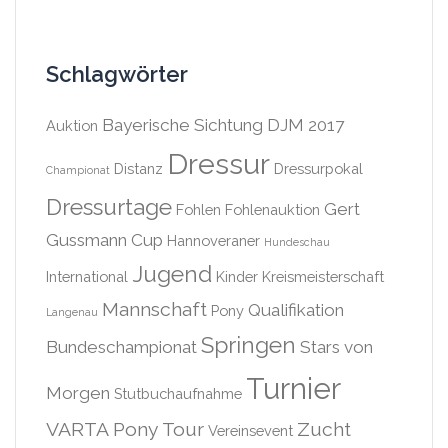
Schlagwörter
Bayerische Sichtung DJM 2017
Auktion
Dressur
Distanz
Dressurpokal
Championat
Dressurtage
Gert
Fohlen
Fohlenauktion
Gussmann Cup
Hannoveraner
Hundeschau
Jugend
International
Kinder
Kreismeisterschaft
Mannschaft
Qualifikation
Pony
Langenau
Springen
Bundeschampionat
Stars von
Turnier
Morgen
Stutbuchaufnahme
VARTA Pony Tour
Zucht
Vereinsevent