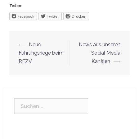
Teilen:
Facebook
Twitter
Drucken
Beitrags-
⟵
Neue
News aus unseren
Navigation
Führungsriege beim
Social Media
RFZV
Kanälen
⟶
Suchen
nach: