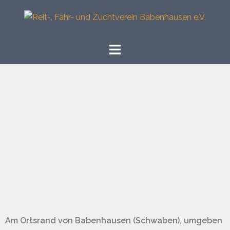
Reit-, Fahr- und Zuchtverein Babenhausen e.V.
Pferdesport mit Herz und Verstand
Am Ortsrand von Babenhausen (Schwaben), umgeben