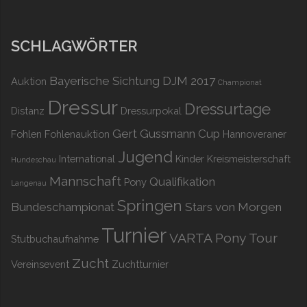
SCHLAGWÖRTER
Bayerische Sichtung DJM 2017
Auktion
Championat
Dressur
Dressurtage
Distanz
Dressurpokal
Gert Gussmann Cup
Fohlen
Fohlenauktion
Hannoveraner
Jugend
International
Kinder
Kreismeisterschaft
Hundeschau
Mannschaft
Qualifikation
Pony
Langenau
Springen
Bundeschampionat
Stars von Morgen
Turnier
VARTA Pony Tour
Stutbuchaufnahme
Zucht
Vereinsevent
Zuchtturnier