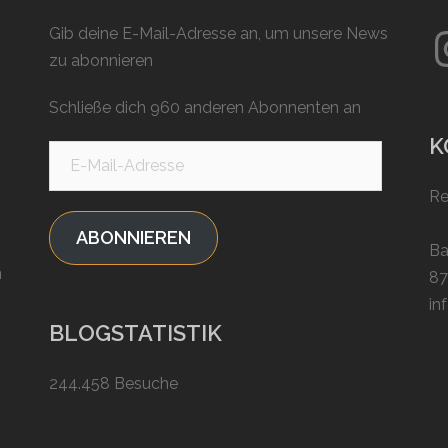
In
Gib deine E-Mail-Adresse an, um unsere News
zu abonnieren
Schließe dich 960 anderen Abonnenten an
K
E-
Mail-
Re
Adresse
ABONNIEREN
Ba
n
87
in
BLOGSTATISTIK
244.458 Besuche