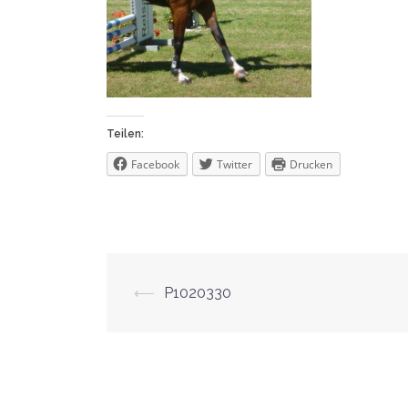
Teilen:
Facebook
Twitter
Drucken
Beitrags-
⟵
P1020330
Navigation