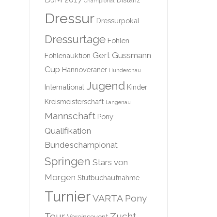
Championat
Dressur
Dressurpokal
Dressurtage
Fohlen
Gert Gussmann
Fohlenauktion
Cup
Hannoveraner
Hundeschau
Jugend
International
Kinder
Kreismeisterschaft
Langenau
Mannschaft
Pony
Qualifikation
Bundeschampionat
Springen
Stars von
Morgen
Stutbuchaufnahme
Turnier
VARTA Pony
Tour
Zucht
Vereinsevent