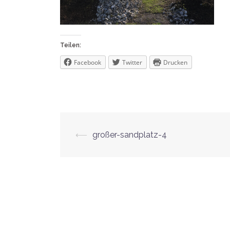
Teilen:
Facebook
Twitter
Drucken
Beitrags-
⟵
großer-sandplatz-4
Navigation