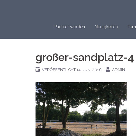
Springe
zum
Inhalt
Pächter werden
Neuigkeiten
Term
großer-sandplatz-4
VERÖFFENTLICHT
14. JUNI 2016
ADMIN