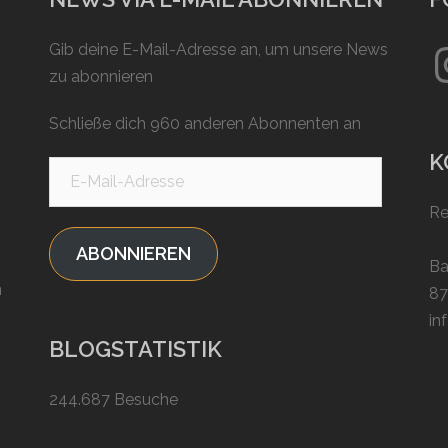
In
Gib deine E-Mail-Adresse an, um unsere News
zu abonnieren
Schließe dich 960 anderen Abonnenten an
K
E-
Mail-
Re
Adresse
ABONNIEREN
Ba
n
87
in
BLOGSTATISTIK
244.687 Besuche