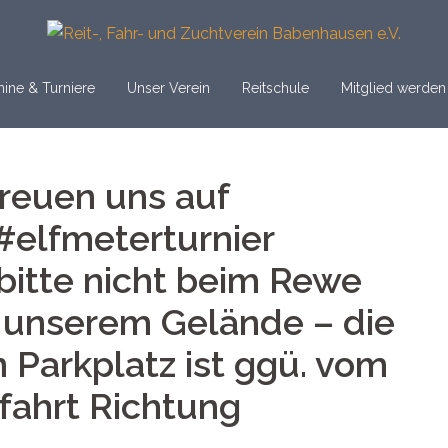
ine & Turniere
Unser Verein
Reitschule
Mitglied werden
freuen uns auf
elfmeterturnier
itte nicht beim Rewe
 unserem Gelände – die
 Parkplatz ist ggü. vom
fahrt Richtung