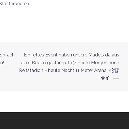
Klosterbeuren…
 Einfach
Ein fettes Event haben unsere Mädels da aus
n!
dem Boden gestampft 👉 heute Morgen noch
Reitstadion – heute Nacht 11 Meter Arena ✅🍾🏆
⚽️🍹
⟶