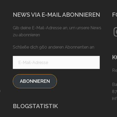
NEWS VIA E-MAIL ABONNIEREN
F
In
Gib deine E-Mail-Adresse an, um unsere News
zu abonnieren
Schließe dich 960 anderen Abonnenten an
K
E-
Mail-
Re
Adresse
ABONNIEREN
Ba
n
87
in
BLOGSTATISTIK