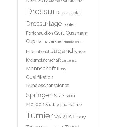
DJM 2017
Distanz
Championat
Dressur
Dressurpokal
Dressurtage
Fohlen
Gert Gussmann
Fohlenauktion
Cup
Hannoveraner
Hundeschau
Jugend
International
Kinder
Kreismeisterschaft
Langenau
Mannschaft
Pony
Qualifikation
Bundeschampionat
Springen
Stars von
Morgen
Stutbuchaufnahme
Turnier
VARTA Pony