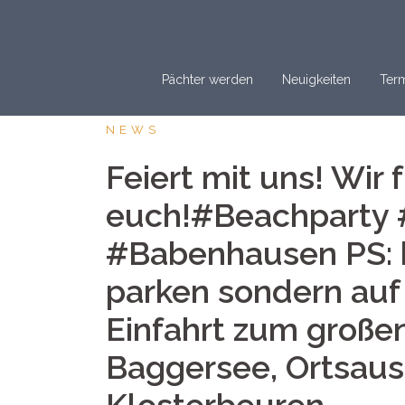
Springe
zum
Inhalt
Pächter werden
Neuigkeiten
Term
NEWS
Feiert mit uns! Wir 
euch!#Beachparty #
#Babenhausen PS: b
parken sondern auf
Einfahrt zum großen
Baggersee, Ortsaus