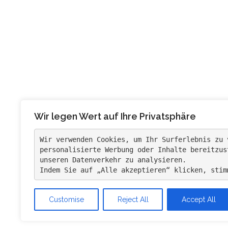
Gussmann Cup
Hannoveraner
Hundeschau
Jugend
International
Kinder
Kreismeisterscha
Mannschaft
Qualifikation
Pony
Langenau
Springen
Bundeschampionat
Stars von
Turnier
Morgen
Stutbuchaufnahme
VARTA Pony Tour
Zucht
Vereinsevent
Wir legen Wert auf Ihre Privatsphäre
Zuchtturnier
Wir verwenden Cookies, um Ihr Surferlebnis zu 
personalisierte Werbung oder Inhalte bereitzus
unseren Datenverkehr zu analysieren. 
Indem Sie auf „Alle akzeptieren“ klicken, stim
Customise
Reject All
Accept All
Stolz präsentiert von WordPress
|
Theme:
Syd