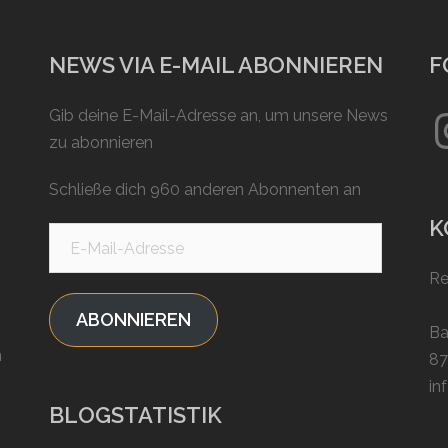
NEWS VIA E-MAIL ABONNIEREN
F
In
Gib deine E-Mail-Adresse an, um unsere News
zu abonnieren
Schließe dich 960 anderen Abonnenten an
K
E-
Mail-
Re
Adresse
ABONNIEREN
Ba
n
87
in
BLOGSTATISTIK