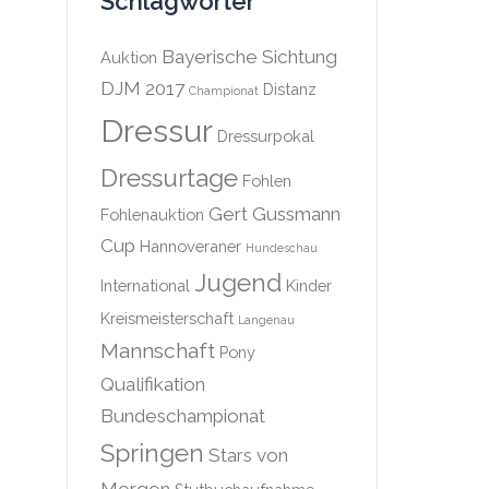
Schlagwörter
Bayerische Sichtung
Auktion
DJM 2017
Distanz
Championat
Dressur
Dressurpokal
Dressurtage
Fohlen
Gert Gussmann
Fohlenauktion
Cup
Hannoveraner
Hundeschau
Jugend
International
Kinder
Kreismeisterschaft
Langenau
Mannschaft
Pony
Qualifikation
Bundeschampionat
Springen
Stars von