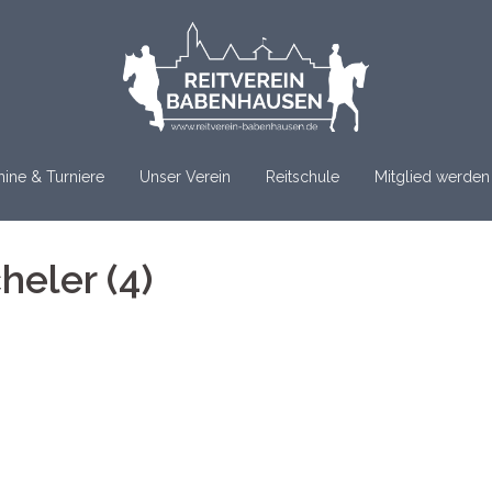
ine & Turniere
Unser Verein
Reitschule
Mitglied werden
heler (4)