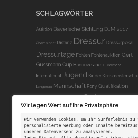
SCHLAGWÖRTER
Bayerische Sichtung DJM 2017
Auktion
Dressur
Distanz
Dressurpokal
Championat
Dressurtage
Gert
Fohlen
Fohlenauktion
Gussmann Cup
Hannoveraner
Hundeschau
Jugend
International
Kinder
Kreismeisterscha
Mannschaft
Qualifikation
Pony
Langenau
Springen
Bundeschampionat
Stars von
Wir legen Wert auf Ihre Privatsphäre
Turnier
Morgen
Stutbuchaufnahme
Wir verwenden Cookies, um Ihr Surferlebnis zu 
VARTA Pony Tour
Zucht
Vereinsevent
personalisierte Werbung oder Inhalte bereitzus
unseren Datenverkehr zu analysieren. 
Zuchtturnier
Indem Sie auf „Alle akzeptieren“ klicken, stim